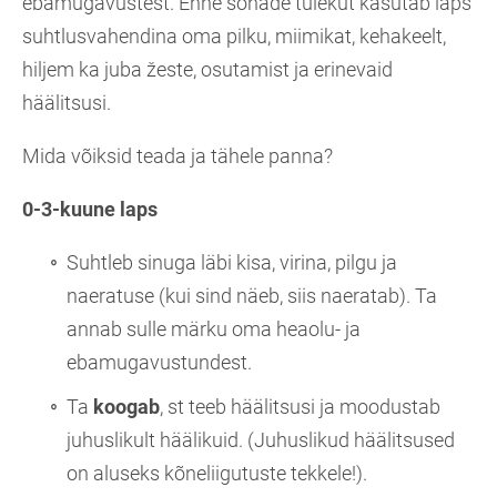
ebamugavustest. Enne sõnade tulekut kasutab laps
suhtlusvahendina oma pilku, miimikat, kehakeelt,
hiljem ka juba žeste, osutamist ja erinevaid
häälitsusi.
Mida võiksid teada ja tähele panna?
0-3-kuune laps
Suhtleb sinuga läbi kisa, virina, pilgu ja
naeratuse (kui sind näeb, siis naeratab). Ta
annab sulle märku oma heaolu- ja
ebamugavustundest.
Ta
koogab
, st teeb häälitsusi ja moodustab
juhuslikult häälikuid.
(Juhuslikud häälitsused
on aluseks kõneliigutuste tekkele!).