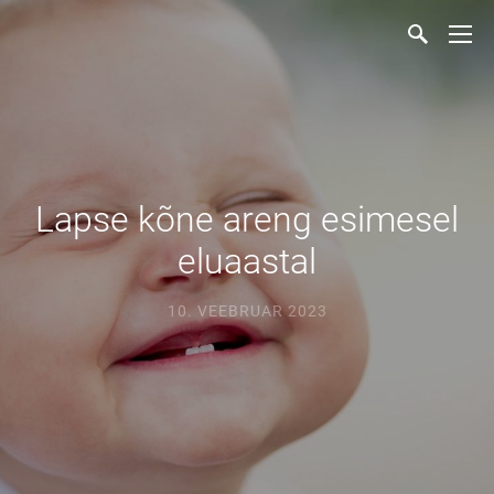
Lapse kõne areng esimesel
eluaastal
10. VEEBRUAR 2023