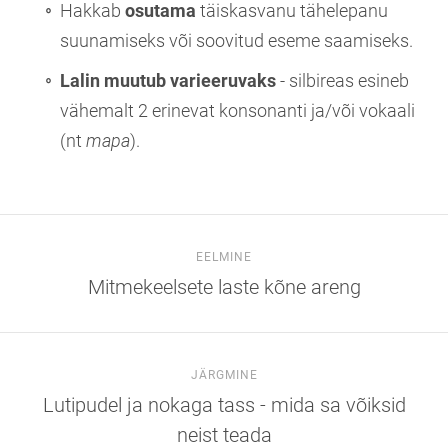
Hakkab
osutama
täiskasvanu tähelepanu
suunamiseks või soovitud eseme saamiseks.
Lalin muutub varieeruvaks
- silbireas esineb
vähemalt 2 erinevat konsonanti ja/või vokaali
(nt
mapa
).
EELMINE
Mitmekeelsete laste kõne areng
JÄRGMINE
Lutipudel ja nokaga tass - mida sa võiksid
neist teada