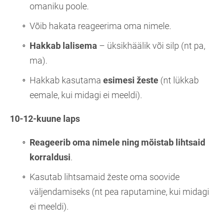
omaniku poole.
Võib hakata reageerima oma nimele.
Hakkab lalisema
– üksikhäälik või silp (nt pa,
ma).
Hakkab kasutama
esimesi
žeste
(nt lükkab
eemale, kui midagi ei meeldi).
10-12-kuune laps
Reageerib oma nimele ning mõistab lihtsaid
korraldusi
.
Kasutab lihtsamaid žeste oma soovide
väljendamiseks (nt pea raputamine, kui midagi
ei meeldi).