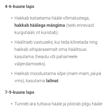
4-6-kuune laps
Hakkab katsetama hääle võimalustega,
hakkab häälega mängima
(teeb erinevaid
kurguhääli, nt kuristab).
Häälitseb vastuseks, kui teda kõnetada ning
hakkab sihipärasemalt oma häälitsusi
kasutama
(heaolu või pahameele
väljendamiseks).
Hakkab moodustama silpe
(
mam-mam, pä-pä
vms), kasutama
lalinat
.
7-9-kuune laps
Tunneb ära tuttava hääle
ja pöörab pilgu hääle